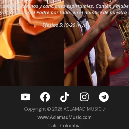
 salmos, himnos y canciones espirituales. Canten y alabe
acias a Dios el Padre por todo, en el nombre de nuestro 
Efesios 5:19-20 (NVI)
Copyright © 2026 ACLAMAD MUSIC ♫
www.AclamadMusic.com
Cali - Colombia