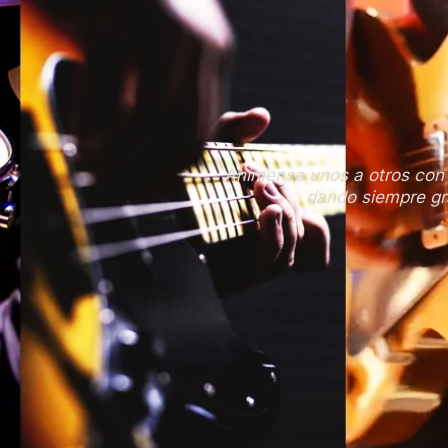
Anímense unos a otros con 
dando siempre gra