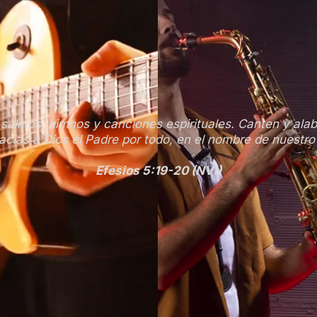
salmos, himnos y canciones espirituales. Canten y alab
cias a Dios el Padre por todo, en el nombre de nuestro
Efesios 5:19-20 (NVI)