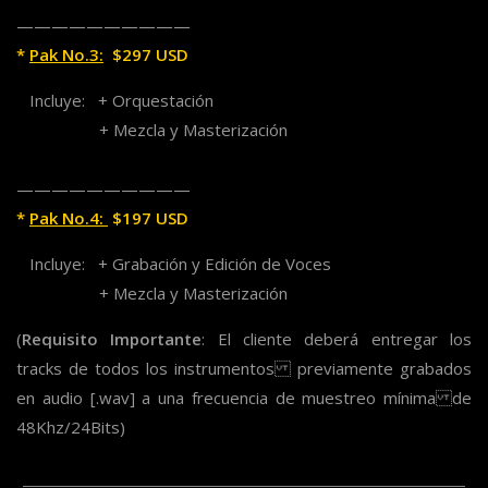
——————————
*
Pak No.3:
$297 USD
Incluye: + Orquestación
+
Mezcla y Masterización
——————————
*
Pak No.4:
$197 USD
Incluye: + Grabación y Edición de Voces
+ Mezcla y Masterización
(
Requisito Importante
: El cliente deberá entregar los
tracks de todos los instrumentos previamente grabados
en audio [.wav] a una frecuencia de muestreo mínima de
48Khz/24Bits)