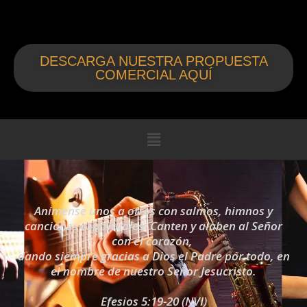
DESCARGA NUESTRA PROPUESTA
COMERCIAL AQUÍ
Menú
Anímense unos a otros con salmos, himnos y
canciones espirituales. Canten y alaben al Señor
con el corazón,
dando siempre gracias a Dios el Padre por todo, en
el nombre de nuestro Señor Jesucristo.
Efesios 5:19-20 (NVI)